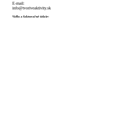
E-mail:
info@tvoriveaktivity.sk
Sídlo a fakturačné údaje:
Vincenta Šikulu 21
900 31 Stupava
IČO: 47337184
DIČ: 2023838124
IBAN: SK96 1100 0000 0029 4910 2483
Registrácia: Okresný súd Bratislava I, vložka č. 91114/
Dokumenty:
Všeobecné obchodné podmienky
Súhlas s uverejňovaním fotografií
Splnomocnenie na preberanie dieťaťa
Ochrana osobných údajov