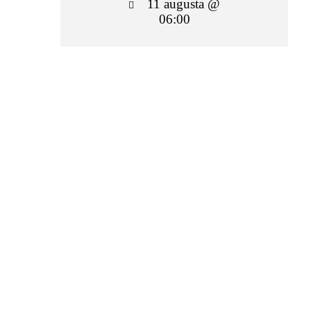
11 augusta @
06:00
06:00 — 07:00
(1h)
Záhorská Bystrica –
Zrkadlová sála
MIROSLAV NAGY
Viac
informácii