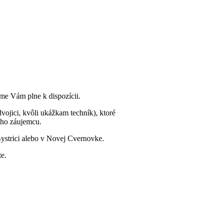
sme Vám plne k dispozícii.
vojici, kvôli ukážkam techník), ktoré
eho záujemcu.
ystrici alebo v Novej Cvernovke.
te.