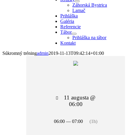
Záhorská Bystrica
Lamač
Prihláška
Galéria
Referencie
Tábor
Prihláška na tábor
Kontakt
Súkromný tréning
admin
2019-11-13T09:42:14+01:00
11 augusta @
06:00
06:00 — 07:00
(1h)