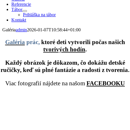
Referencie
Tábor
Prihláška na tábor
Kontakt
Galéria
admin
2026-01-07T10:58:44+01:00
Galéria
prác,
ktoré deti vytvorili počas našich
tvorivých hodín
.
Každý obrázok je
dôkazo
m, čo dokážu detské
ručičky, keď sú plné fantázie a radosti z tvorenia.
Viac fotografií nájdete na našom
FACEBOOKU