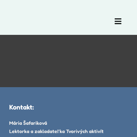
Skip
to
content
Toggl
Naviga
Krúžky
Prihláška
Galéria
Referencie
Kontakt:
Tábor
Mária Šafariková
Kontakt
Lektorka a zakladateľka Tvorivých aktivít