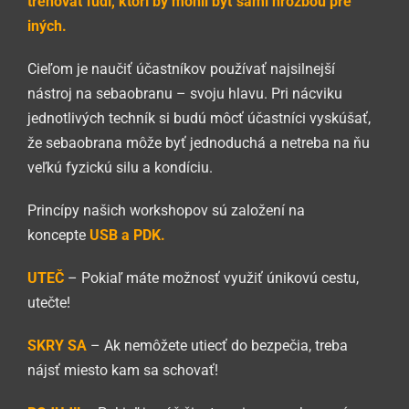
trénovať ľudí, ktorí by mohli byť sami hrozbou pre
iných.
Cieľom je naučiť účastníkov používať najsilnejší
nástroj na sebaobranu – svoju hlavu. Pri nácviku
jednotlivých techník si budú môcť účastníci vyskúšať,
že sebaobrana môže byť jednoduchá a netreba na ňu
veľkú fyzickú silu a kondíciu.
Princípy našich workshopov sú založení na
koncepte
USB a PDK.
UTEČ
– Pokiaľ máte možnosť využiť únikovú cestu,
utečte!
SKRY SA
– Ak nemôžete utiecť do bezpečia, treba
nájsť miesto kam sa schovať!