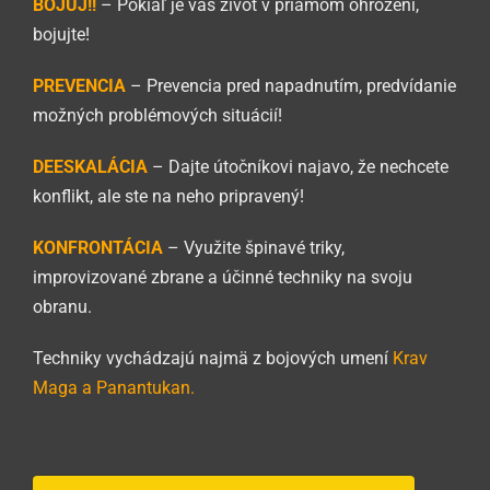
BOJUJ!!
– Pokiaľ je váš život v priamom ohrození,
bojujte!
PREVENCIA
– Prevencia pred napadnutím, predvídanie
možných problémových situácií!
DEESKALÁCIA
– Dajte útočníkovi najavo, že nechcete
konflikt, ale ste na neho pripravený!
KONFRONTÁCIA
– Využite špinavé triky,
improvizované zbrane a účinné techniky na svoju
obranu.
Techniky vychádzajú najmä z bojových umení
Krav
Maga
a
Panantukan
.