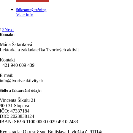
Súkromný tréning
Viac info
1
2
Next
Kontakt:
Mária Šafariková
Lektorka a zakladateľka Tvorivých aktivít
Kontakt
+421 940 609 439
E-mail:
info@tvoriveaktivity.sk
Sídlo a fakturačné údaje:
Vincenta Šikulu 21
900 31 Stupava
IČO: 47337184
DIČ: 2023838124
IBAN: SK96 1100 0000 0029 4910 2483
Registrácia: Okresný súd Bratislava I, vložka č. 91114/